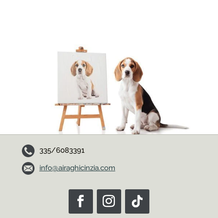
335/6083391
info@airaghicinzia.com